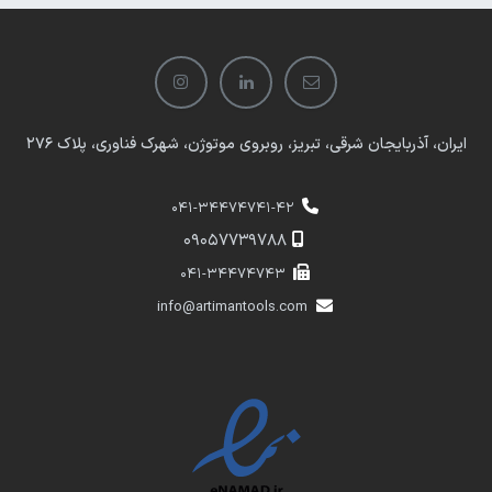
ایران، آذربایجان شرقی، تبریز، روبروی موتوژن، شهرک فناوری، پلاک 276
041-34474741-42
​​09057739788
041-34474743
info@artimantools.com