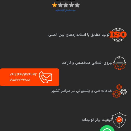
تولید مطابق با استانداردهای بین المللی
نیروی انسانی متخصص و کارآمد
04134474741-42
09057739788
خدمات فنی و پشتیبانی در سراسر کشور
کیفیت برتر تولیدات