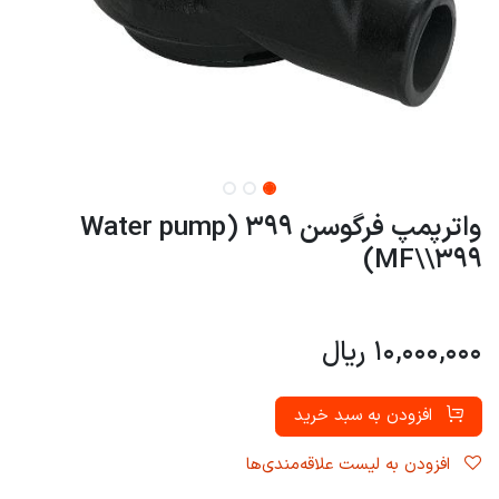
واترپمپ فرگوسن 399 (Water pump
MF\\399)
10,000,000
ریال
افزودن به سبد خرید
افزودن به لیست علاقه‌مندی‌ها