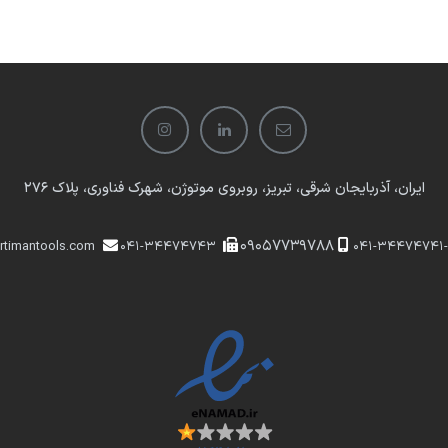
ایران، آذربایجان شرقی، تبریز، روبروی موتوژن، شهرک فناوری، پلاک 276
​​09057739788
rtimantools.com
041-34474743
041-34474741