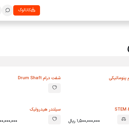
معرفی
تاییدیه ها
همکاری با ما
بلاگ
رویدادها
کاتالوگ
تماس با ما
 پنوماتیکی
شفت درام Drum Shaft
STEM 
سیلندر هیدرولیک
1,500,000,000
ریال
000,000,000