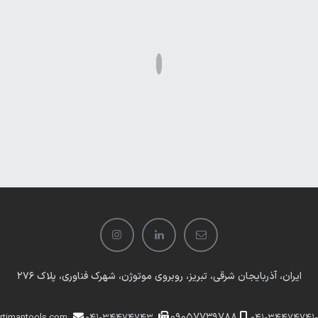
ایران، آذربایجان شرقی، تبریز، روبروی موتوژن، شهرک فناوری، پلاک 276
​​09057739788