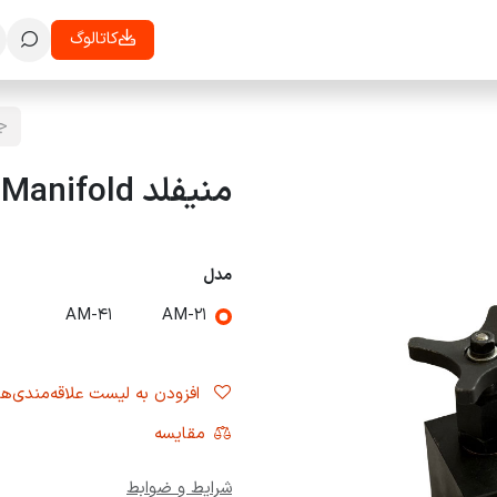
معرفی
تاییدیه ها
همکاری با ما
بلاگ
رویدادها
کاتالوگ
تماس با ما
منیفلد Manifold
مدل
AM-41
AM-21
افزودن به لیست علاقه‌مندی‌ها
مقایسه
شرایط و ضوابط