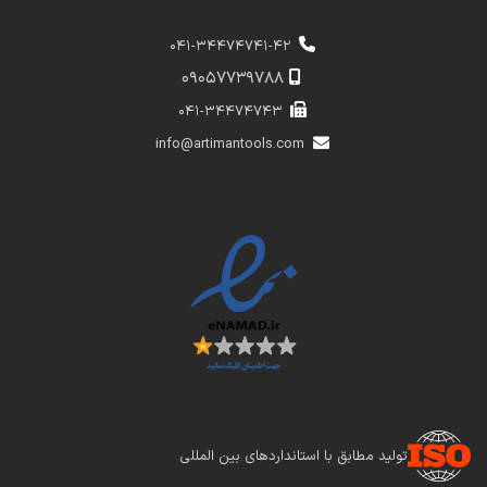
041-34474741-42
​​09057739788
041-34474743
info@artimantools.com
تولید مطابق با استانداردهای بین المللی