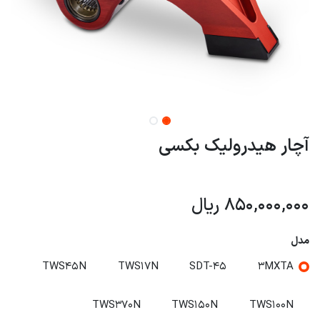
آچار هیدرولیک بکسی
850,000,000
ریال
مدل
TWS45N
TWS17N
SDT-45
3MXTA
TWS370N
TWS150N
TWS100N