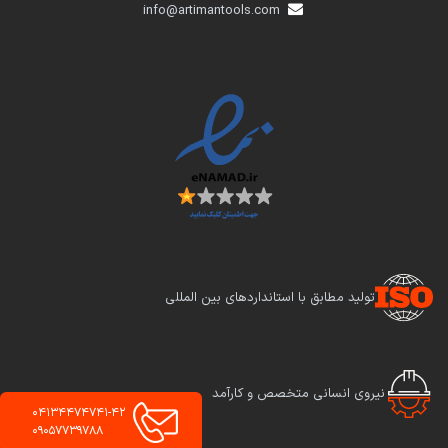
info@artimantools.com
تولید مطابق با استانداردهای بین المللی
نیروی انسانی متخصص و کارآمد
04134474741-42
09057739788