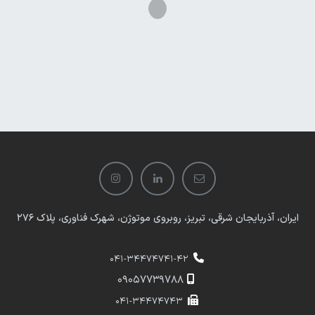
ایران، آذربایجان شرقی، تبریز، روبروی موتوژن، شهرک فناوری، پلاک 276
041-34474741-42
​​09057739788
041-34474743