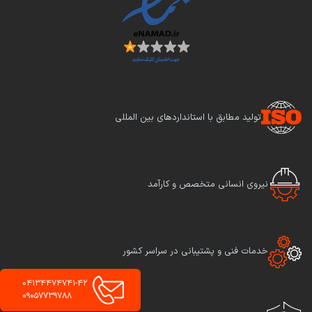
تولید مطابق با استانداردهای بین المللی
نیروی انسانی متخصص و کارآمد
خدمات فنی و پشتیبانی در سراسر کشور
04134474741-42
09057739788