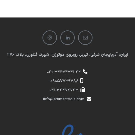
ایران، آذربایجان شرقی، تبریز، روبروی موتوژن، شهرک فناوری، پلاک 276
041-34474741-42
​​09057739788
041-34474743
info@artimantools.com